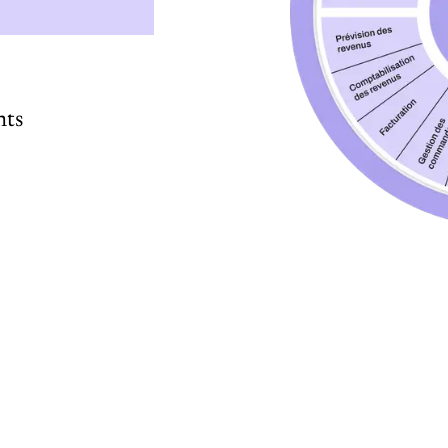
s de conformité
, avec détection
nts
nts avec des
les opportunités
uipes de ventes,
 qui simplifie
te et aligne la
us.