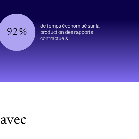
de temps économisé sur la
92
%
production des rapports
contractuels
 avec