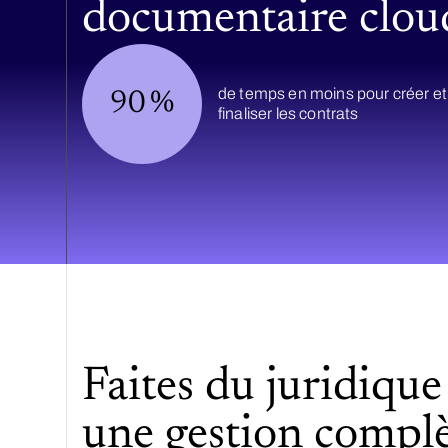
documentaire clou
de temps en moins pour créer et
90
%
finaliser les contrats
Faites du juridique
une gestion complè