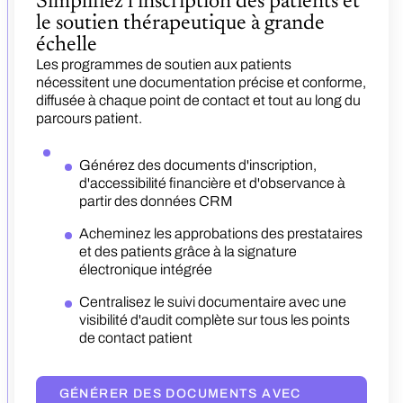
Simplifiez l'inscription des patients et
le soutien thérapeutique à grande
Gérez les term sheets et contrats a
échelle
les payeurs et prestataires
Les programmes de soutien aux patients
La gestion des contrats pharmaceutiques centra
nécessitent une documentation précise et conforme,
la tarification des formulaires, les structures de
diffusée à chaque point de contact et tout au long du
Accélérez l'intégrati
remises et les accords payeurs au sein d'un
investigateurs grâce à
parcours patient.
processus métier prêt pour la conformité.
d'essais standardisés
La création centralisée d'acco
Générez des protocoles d'accord pour l'accè
(CTA), la gestion des budgets
Générez des documents d'inscription,
marché avec des modèles de tarification bas
multi-pays réduisent les délais
mondiaux.
sur les listes de remboursement et sur les
d'accessibilité financière et d'observance à
résultats
Automatisez la génération
partir des données CRM
cliniques à l'aide de modè
Standardisez les accords avec les payeurs, l
et par classe thérapeutiq
gestionnaires de prestations pharmaceutique
Acheminez les approbations des prestataires
Stockez les budgets d'ess
les distributeurs grâce au routage automatis
contrats pour éliminer les 
et des patients grâce à la signature
négociation
approbations
électronique intégrée
Suivez les jalons d'intégrat
Suivez les obligations tarifaires, les perform
traitement au sein de cha
de remises et les renouvellements dans un
Centralisez le suivi documentaire avec une
référentiel unique
visibilité d'audit complète sur tous les points
de contact patient
DÉCOUVRIR CONGA CLM
GÉNÉRER DES DOCUMENTS AVEC