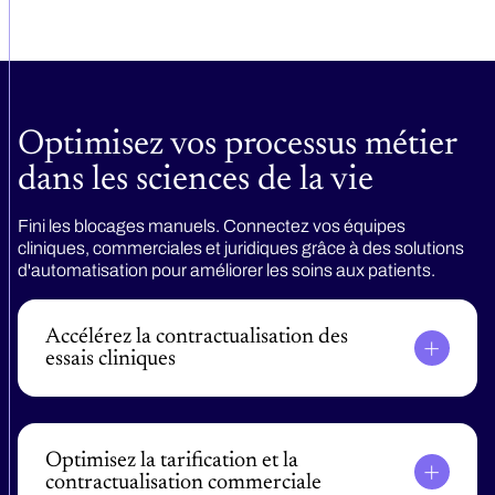
Optimisez vos processus métier
dans les sciences de la vie
Fini les blocages manuels. Connectez vos équipes
cliniques, commerciales et juridiques grâce à des solutions
d'automatisation pour améliorer les soins aux patients.
Accélérez la contractualisation des
essais cliniques
Standardisez vos accords de sites et accélérez
l'intégration des investigateurs. Obtenez les
approbations plus vite pour améliorer l'accès
patient.
Optimisez la tarification et la
contractualisation commerciale